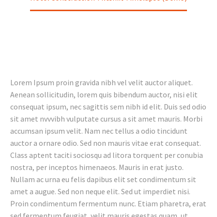
Lorem Ipsum proin gravida nibh vel velit auctor aliquet.
Aenean sollicitudin, lorem quis bibendum auctor, nisi elit
consequat ipsum, nec sagittis sem nibh id elit. Duis sed odio
sit amet nvvvibh vulputate cursus a sit amet mauris. Morbi
accumsan ipsum velit. Nam nec tellus a odio tincidunt
auctor a ornare odio. Sed non mauris vitae erat consequat.
Class aptent taciti sociosqu ad litora torquent per conubia
nostra, per inceptos himenaeos. Mauris in erat justo.
Nullam ac urna eu felis dapibus elit set condimentum sit
amet a augue. Sed non neque elit. Sed ut imperdiet nisi.
Proin condimentum fermentum nunc. Etiam pharetra, erat
sed fermentum feugiat, velit mauris egestas quam, ut