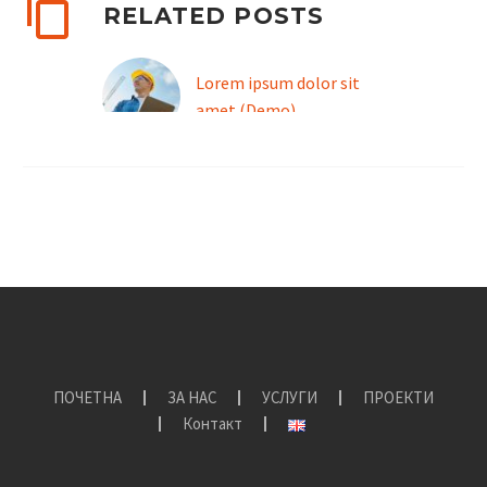
RELATED POSTS
Lorem ipsum dolor sit
amet (Demo)
Lorem Ipsum. Proin
gravida nibh vel velit
auctor aliquet. Aenean
sollicitudin, lorem quis
bibendum auctor, nisi elit
consequat ipsum, nec
sagittis sem nibh id elit.
Duis sed odio sit
ПОЧЕТНА
ЗА НАС
УСЛУГИ
ПРОЕКТИ
Контакт